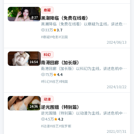
悬疑
黑潮降临（免费在线看）
8:27
黑潮降临（免费在线看）以悬疑为主线，讲述危机
中的抉择与人物成长；法国班底，乌尔善执导，张
33万
3.7
曼玉、谭卓等主演。
#悬疑#电影#法国
2024/06/13
科幻
南港回廊（加长版）
16:54
南港回廊（加长版）以科幻为主线，讲述危机中的
抉择与人物成长；韩国班底，申奥执导，胡歌、倪
75万
4.4
妮等主演。
#科幻#综艺#韩国
2024/10/22
动漫
逆光围猎（特别篇）
24:36
逆光围猎（特别篇）以动漫为主线，讲述危机中的
抉择与人物成长；俄罗斯班底，诺兰执导，沈腾、
4.5万
4.2
章子怡等主演。
#动漫#综艺#俄罗斯
2021/07/31