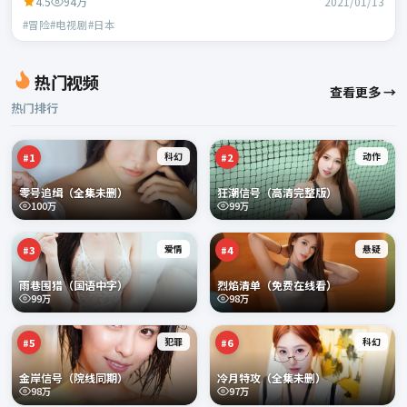
4.5
94万
2021/01/13
#冒险#电视剧#日本
热门视频
查看更多 →
热门排行
科幻
动作
#
1
#
2
零号追缉（全集未删）
狂潮信号（高清完整版）
100万
99万
爱情
悬疑
#
3
#
4
雨巷围猎（国语中字）
烈焰清单（免费在线看）
99万
98万
犯罪
科幻
#
5
#
6
金岸信号（院线同期）
冷月特攻（全集未删）
98万
97万