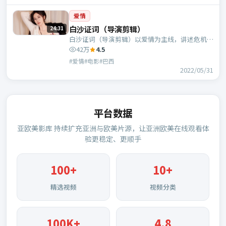
爱情
白沙证词（导演剪辑）
24:31
白沙证词（导演剪辑）以爱情为主线，讲述危机中
的抉择与人物成长；巴西班底，翁子光执导，倪
42万
4.5
妮、宋康昊等主演。
#爱情#电影#巴西
2022/05/31
平台数据
亚欧美影库
持续扩充亚洲与欧美片源，让亚洲欧美在线观看体
验更稳定、更顺手
100
+
10+
精选视频
视频分类
100K+
4.8