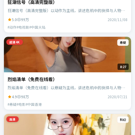
狂潮信号（高清完整版）
狂潮信号（高清完整版）以动作为主线，讲述危机中的抉择与人物成
长；中国大陆班底，徐克执导，段奕宏、范伟等主演。
5.0
99万
2020/11/08
#动作#电视剧#中国大陆
超清4K
悬疑
8:27
烈焰清单（免费在线看）
烈焰清单（免费在线看）以悬疑为主线，讲述危机中的抉择与人物成
长；中国香港班底，乌尔善执导，刘德华、段奕宏等主演。
4.9
98万
2020/07/21
#悬疑#电影#中国香港
高清
科幻