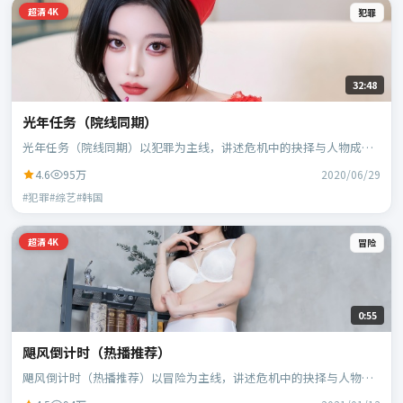
超清4K
犯罪
32:48
光年任务（院线同期）
光年任务（院线同期）以犯罪为主线，讲述危机中的抉择与人物成
长；韩国班底，林超贤执导，胡歌、黄政民等主演。
4.6
95万
2020/06/29
#犯罪#综艺#韩国
超清4K
冒险
0:55
飓风倒计时（热播推荐）
飓风倒计时（热播推荐）以冒险为主线，讲述危机中的抉择与人物成
长；日本班底，贾樟柯执导，黄政民、谭卓等主演。