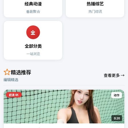
经典动漫
热播综艺
番剧聚合
热门综讯
全
全部分类
一站浏览
精选推荐
查看更多 →
编辑精选
超清4K
动作
0:20