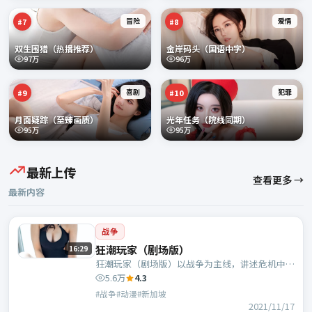
冒险
爱情
#
7
#
8
双生围猎（热播推荐）
金岸码头（国语中字）
97万
96万
喜剧
犯罪
#
9
#
10
月面疑踪（至臻画质）
光年任务（院线同期）
95万
95万
最新上传
查看更多 →
最新内容
战争
狂潮玩家（剧场版）
16:29
狂潮玩家（剧场版）以战争为主线，讲述危机中的
抉择与人物成长；新加坡班底，朴赞郁执导，长泽
5.6万
4.3
雅美、白宇等主演。
#战争#动漫#新加坡
2021/11/17