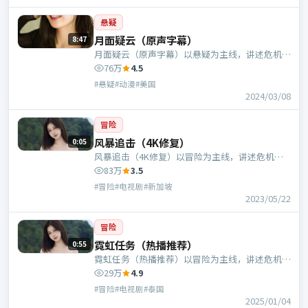
悬疑
月面疑云（原声字幕）
8:47
月面疑云（原声字幕）以悬疑为主线，讲述危机中
的抉择与人物成长；美国班底，五百执导，凯特·
76万
4.5
布兰切特、廖凡等主演。
#悬疑#动漫#美国
2024/03/08
冒险
风暴追击（4K修复）
0:05
风暴追击（4K修复）以冒险为主线，讲述危机中
的抉择与人物成长；新加坡班底，孔笙执导，周
83万
3.5
迅、刘亦菲等主演。
#冒险#电视剧#新加坡
2023/05/22
冒险
霓虹任务（热播推荐）
0:55
霓虹任务（热播推荐）以冒险为主线，讲述危机中
的抉择与人物成长；泰国班底，贾樟柯执导，河正
29万
4.9
宇、大鹏等主演。
#冒险#电视剧#泰国
2025/01/04