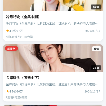
16:34
冷月特攻（全集未删）
冷月特攻（全集未删）以科幻为主线，讲述危机中的抉择与人物成
长；中国台湾班底，郭帆执导，周冬雨、白宇等主演。
4.8
97万
2020/03/04
#科幻#综艺#中国台湾
超清4K
爱情
24:41
金岸码头（国语中字）
金岸码头（国语中字）以爱情为主线，讲述危机中的抉择与人物成
长；美国班底，宁浩执导，凯特·布兰切特、蕾雅·赛杜等主演。
4.7
96万
2020/10/17
#爱情#动漫#美国